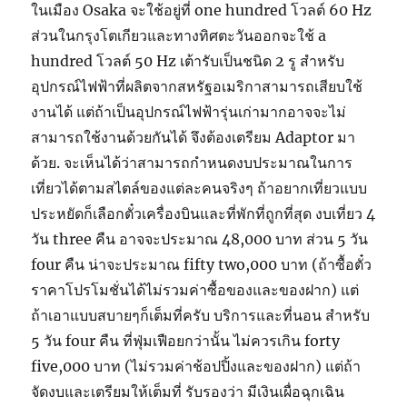
ในเมือง Osaka จะใช้อยู่ที่ one hundred โวลต์ 60 Hz
ส่วนในกรุงโตเกียวและทางทิศตะวันออกจะใช้ a
hundred โวลต์ 50 Hz เต้ารับเป็นชนิด 2 รู สำหรับ
อุปกรณ์ไฟฟ้าที่ผลิตจากสหรัฐอเมริกาสามารถเสียบใช้
งานได้ แต่ถ้าเป็นอุปกรณ์ไฟฟ้ารุ่นเก่ามากอาจจะไม่
สามารถใช้งานด้วยกันได้ จึงต้องเตรียม Adaptor มา
ด้วย. จะเห็นได้ว่าสามารถกำหนดงบประมาณในการ
เที่ยวได้ตามสไตล์ของแต่ละคนจริงๆ ถ้าอยากเที่ยวแบบ
ประหยัดก็เลือกตั๋วเครื่องบินและที่พักที่ถูกที่สุด งบเที่ยว 4
วัน three คืน อาจจะประมาณ 48,000 บาท ส่วน 5 วัน
four คืน น่าจะประมาณ fifty two,000 บาท (ถ้าซื้อตั๋ว
ราคาโปรโมชั่นได้ไม่รวมค่าซื้อของและของฝาก) แต่
ถ้าเอาแบบสบายๆก็เต็มที่ครับ บริการและที่นอน สำหรับ
5 วัน four คืน ที่ฟุ่มเฟือยกว่านั้น ไม่ควรเกิน forty
five,000 บาท (ไม่รวมค่าช้อปปิ้งและของฝาก) แต่ถ้า
จัดงบและเตรียมให้เต็มที่ รับรองว่า มีเงินเผื่อฉุกเฉิน