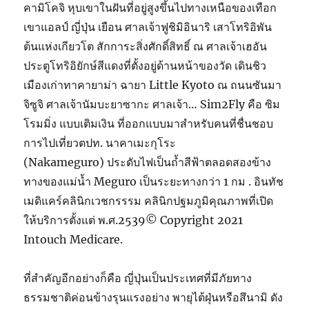
คามิโคจิ หุบเขาในฝันที่อยู่สูงขึ้นไปทางเหนือของเทือก
เขาแอลป์ ญี่ปุ่น เยือน ศาลเจ้าฟูชิมิอินาริ เสาโทริอิพัน
ต้นแห่งเกียวโต สักการะสิ่งศักดิ์สิทธิ์ ณ ศาลเจ้าเฮอัน
ประตูโทริอิยักษ์สีแดงที่ตั้งอยู่ด้านหน้าของวัด เดินชิว
เมืองเก่าทาคายาม่า ฉายา Little Kyoto ณ ถนนซันมา
จิซูจิ ศาลเจ้านัมบะยาซากะ ศาลเจ้า… Sim2Fly คือ ซิม
โรมมิ่ง แบบเติมเงิน ที่ออกแบบมาสำหรับคนที่ชื่นชอบ
การไปเที่ยวตปท. นาคาเมะกุโระ
(Nakameguro) ประดับไฟเป็นถ้ำสีฟ้าตลอดสองข้าง
ทางของแม่น้ำ Meguro เป็นระยะทางกว่า 1 กม . อินทัช
เมดิแคร์คลินิกเวชกรรรม คลินิกปฐมภูมิคุณภาพที่เปิด
ให้บริการตั้งแต่ พ.ศ.2539© Copyright 2021
Intouch Medicare.
ที่สำคัญอีกอย่างก็คือ ญี่ปุ่นเป็นประเทศที่มีภัยทาง
ธรรมชาติค่อนข้างรุนแรงอย่าง พายุไต้ฝุ่นหรือสึนามิ ดัง