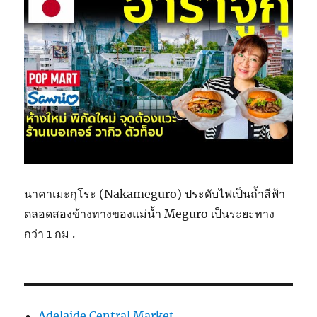
นาคาเมะกุโระ (Nakameguro) ประดับไฟเป็นถ้ำสีฟ้า
ตลอดสองข้างทางของแม่น้ำ Meguro เป็นระยะทาง
กว่า 1 กม .
Adelaide Central Market