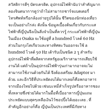
สวัสดิการดีๆ บัตรเครดิต. อุปกรณ์ไฟฟ้านับว่าสำคัญมาก
ลองจินตนาการดูว่าถ้าไม่สามารถชาร์จแบตเตอรี่
โทรศัพท์หรือกล้องถ่ายรูปได้นั้น ชีวิตของนักท่องเที่ยว
จะเป็นอย่างไรล่ะ ดังนั้น ข้อมูลเบื้องต้นเกี่ยวกับกระแส
ไฟฟ้าที่ญี่ปุ่นจึงเป็นสิ่งจำเป็นที่ควรรู้ กระแสไฟฟ้าที่ญี่ปุ่น
ในเมือง Osaka จะใช้อยู่ที่ a hundred โวลต์ 60 Hz
ส่วนในกรุงโตเกียวและทางทิศตะวันออกจะใช้ a
hundred โวลต์ 50 Hz เต้ารับเป็นชนิด 2 รู สำหรับ
อุปกรณ์ไฟฟ้าที่ผลิตจากสหรัฐอเมริกาสามารถเสียบใช้
งานได้ แต่ถ้าเป็นอุปกรณ์ไฟฟ้ารุ่นเก่ามากอาจจะไม่
สามารถใช้งานด้วยกันได้ จึงต้องเตรียม Adaptor มา
ด้วย. และอีกวิธีที่ประหยัดงบได้มากเลยก็คือพกอาหาร
จากเมืองไทยไปด้วย เช่นบะหมี่สำเร็จรูปหรืออาหารซอง
ทั้งหลายซึ่งช่วยได้มากในมื้อที่เบื่ออาหารญี่ปุ่นแถม
ประหยัดแบบสุดๆเหลือเงินไว้ชอปปิ้งได้เยอะเลย . ที่
สำคัญอีกอย่างก็คือ ญี่ปุ่นเป็นประเทศที่มีภัยทาง