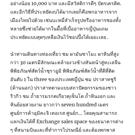
อย่างน้อย 10,000 บาท และมีสวัสดิการดีๆ บัตรเครดิต.
และอีกวิธีที่ประหยัดงบได้มากเลยก็คือพกอาหารจาก
เมืองไทยไปด้วย เช่นบะหมี่สำเร็จรูปหรืออาหารซองทั้ง
หลายซึ่งช่วยได้มากในมื้อที่เบื่ออาหารญี่ปุ่นแถม
ประหยัดแบบสุดๆเหลือเงินไว้ชอปปิ้งได้เยอะเลย .
นำท่านเดินทางท่องเที่ยว ชม ผามันซาโมะ ผาหินที่สูง
กว่า 30 เมตรมีลักษณะคล้ายงวงช้างหันหน้าสู่ทะเลจีน
พิพิธภัณฑ์สัตว์น้ำชุราอูมิ พิพิธภัณฑ์สัตว์น้ำที่ดีที่ติด
อันดับ 1 ใน three ของประเทศญี่ปุ่น ชม ปราสาทชูริ
(ด้านนอก) ปราสาทตามแบบสถาปัตยกรรมของชาว
ริวกิว ชม ถ้ำธารมรกตเกียวคุเซ็นโด ถ้ำหินงอก และ
หินย้อยสวยงาม ยาวกว่า seven hundred เมตร
ศูนย์การค้าอุมิคะจิ เทอเรส ศูนย์ก… โดยคุณสามารถ
แลกเงินได้ที่ Exchange sales space ของธนาคารต่าง
ๆ ที่สนามบินและที่ทำการไปรษณีย์ และต้องพกพาส