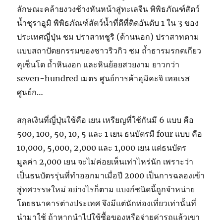
ลักษณะคล้ายงวงช้างหันหน้าสู่ทะเลจีน พิพิธภัณฑ์สัตว์
น้ำชุราอูมิ พิพิธภัณฑ์สัตว์น้ำที่ดีที่ติดอันดับ 1 ใน 3 ของ
ประเทศญี่ปุ่น ชม ปราสาทชูริ (ด้านนอก) ปราสาทตาม
แบบสถาปัตยกรรมของชาวริวกิว ชม ถ้ำธารมรกตเกียว
คุเซ็นโด ถ้ำหินงอก และหินย้อยสวยงาม ยาวกว่า
seven-hundred เมตร ศูนย์การค้าอุมิคะจิ เทอเรส
ศูนย์ก…
สกุลเงินที่ญี่ปุ่นใช้คือ เยน เหรียญที่ใช้กันมี 6 แบบ คือ
500, 100, 50, 10, 5 และ 1 เยน ธนบัตรมี four แบบ คือ
10,000, 5,000, 2,000 และ 1,000 เยน แต่ธนบัตร
มูลค่า 2,000 เยน จะไม่ค่อยเห็นเท่าไหร่นัก เพราะว่า
เป็นธนบัตรรุ่นที่ทำออกมาเมื่อปี 2000 เป็นการฉลองเข้า
สู่ทศวรรษใหม่ อย่างไรก็ตาม แบงก์ชนิดนี้ถูกจำหน่าย
โดยธนาคารต่างประเทศ จึงมีแต่นักท่องเที่ยวเท่านั้นที่
นำมาใช้ ถ้าหากนำไปใช้ซื้อของหรือจ่ายค่ารถแล้วเขา