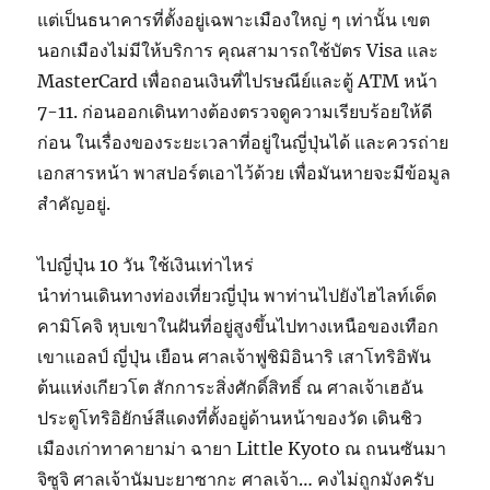
แต่เป็นธนาคารที่ตั้งอยู่เฉพาะเมืองใหญ่ ๆ เท่านั้น เขต
นอกเมืองไม่มีให้บริการ คุณสามารถใช้บัตร Visa และ
MasterCard เพื่อถอนเงินที่ไปรษณีย์และตู้ ATM หน้า
7-11. ก่อนออกเดินทางต้องตรวจดูความเรียบร้อยให้ดี
ก่อน ในเรื่องของระยะเวลาที่อยู่ในญี่ปุ่นได้ และควรถ่าย
เอกสารหน้า พาสปอร์ตเอาไว้ด้วย เพื่อมันหายจะมีข้อมูล
สำคัญอยู่.
ไปญี่ปุ่น 10 วัน ใช้เงินเท่าไหร่
นำท่านเดินทางท่องเที่ยวญี่ปุ่น พาท่านไปยังไฮไลท์เด็ด
คามิโคจิ หุบเขาในฝันที่อยู่สูงขึ้นไปทางเหนือของเทือก
เขาแอลป์ ญี่ปุ่น เยือน ศาลเจ้าฟูชิมิอินาริ เสาโทริอิพัน
ต้นแห่งเกียวโต สักการะสิ่งศักดิ์สิทธิ์ ณ ศาลเจ้าเฮอัน
ประตูโทริอิยักษ์สีแดงที่ตั้งอยู่ด้านหน้าของวัด เดินชิว
เมืองเก่าทาคายาม่า ฉายา Little Kyoto ณ ถนนซันมา
จิซูจิ ศาลเจ้านัมบะยาซากะ ศาลเจ้า… คงไม่ถูกมังครับ