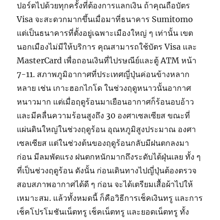
ปอร์ตไปด้วยทุกครั้งที่ต้องการแลกเงิน ถ้าคุณถือบัตร
Visa จะสะดวกมากขึ้นเมื่อมาที่ธนาคาร Sumitomo
แต่เป็นธนาคารที่ตั้งอยู่เฉพาะเมืองใหญ่ ๆ เท่านั้น เขต
นอกเมืองไม่มีให้บริการ คุณสามารถใช้บัตร Visa และ
MasterCard เพื่อถอนเงินที่ไปรษณีย์และตู้ ATM หน้า
7-11. สภาพภูมิอากาศที่ประเทศญี่ปุ่นค่อนข้างหลาก
หลาย เช่น เกาะฮอกไกโด ในช่วงฤดูหนาวนั้นอากาศ
หนาวมาก แต่เมื่อฤดูร้อนมาเยือนอากาศก็ร้อนอบอ้าว
และมีคลื่นความร้อนสูงถึง 30 องศาเซลเซียส ขณะที่
แผ่นดินใหญ่ในช่วงฤดูร้อน อุณหภูมิสูงประมาณ องศา
เซลเซียส แต่ในช่วงต้นของฤดูร้อนกลับมีฝนตกลงมา
ก่อน มีลมพัดแรง ฝนตกหนักมากถึงระดับไต้ฝุ่นเลย ทั้ง ๆ
ที่เป็นช่วงฤดูร้อน ดังนั้น ก่อนเดินทางไปญี่ปุ่นต้องตรวจ
สอบสภาพอากาศได้ดี ๆ ก่อน จะได้เตรียมเสื้อผ้าไปให้
เหมาะสม. แล้วทั้งหมดนี้ ก็คือวิธีการเช็คเงินทรู และการ
เช็คโปรโมชันเน็ตทรู เช็คเน็ตทรู และยอดเน็ตทรู ทั้ง