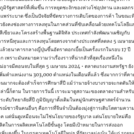
ูมิรัฐศาสตร์ที่เพิ่มขึ้น การหยุดชะงักของห่วงโซ่อุปทาน และผลกร
รแพร่ระบาด ซึ่งเป็นปัจจัยที่ขัดขวางการเติบโตของการค้า ในขณะที
้วยังคงช่องทางการลงทุนในภาคส่วนที่ขับเคลื่อนด้วยเทคโนโลยีแ
านสีเขียวและโครงสร้างพื้นฐานดิจิทัล ประเทศกำลังพัฒนาเผชิญกับ
การหนีทุนและการลงทุนโดยตรงจากต่างประเทศที่ลดลง 5 เมษาย
ี่แล้วธนาคารกลางญี่ปุ่นขึ้นอัตราดอกเบี้ยเป็นครั้งแรกในรอบ 17 ปี
าก เพราะมันหมายความว่าเรื่องราวที่น่ากลัวที่สุดเรื่องหนึ่งใน
ม่อาจมีตอนจบในที่สุด 5 เมษายน 2024 • ตลาดแรงงานสหรัฐฯ ยัง
ยเพิ่มตำแหน่งงาน 303,000 ตำแหน่งในเดือนที่แล้ว ซึ่งมากกว่าที่คา
นวนมากจะต้องสำเร็จการศึกษาสี่ปี แม้ว่านายจ้างบางรายจะกดดันให
ล่านี้ก็ตาม ในรายการวันนี้ เราจะมาดูสถานะของตลาดงานสำหรับผ
ษาระดับวิทยาลัยสี่ปี ภูมิปัญญาดั้งเดิมในหมู่นักเศรษฐศาสตร์จำนวน
รณ์ชาวจีนคนอื่นๆ คือการที่จีนจำเป็นต้องมุ่งสู่การเติบโตตามควา
ภค แต่นั่นดูเหมือนจะไม่ใช่นโยบายของรัฐบาล แต่นโยบายใหม่คือ
ผลิตในการผลิตเทคโนโลยีขั้นสูง โดยมีเป้าหมายในการส่งออก
าเพิ่มสูงขึ้น ในบรรดาเทคโนโลยีใหม่ๆ ที่รัฐบาลมุ่งเน้น ได้แก่ รถยนต