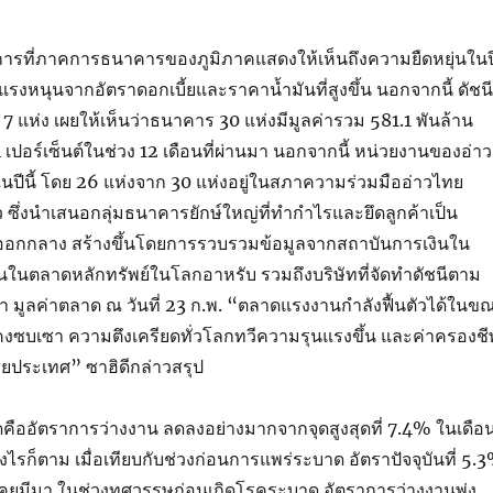
ารที่ภาคการธนาคารของภูมิภาคแสดงให้เห็นถึงความยืดหยุ่นในป
บแรงหนุนจากอัตราดอกเบี้ยและราคาน้ำมันที่สูงขึ้น นอกจากนี้ ดัชนี
7 แห่ง เผยให้เห็นว่าธนาคาร 30 แห่งมีมูลค่ารวม 581.1 พันล้าน
14 เปอร์เซ็นต์ในช่วง 12 เดือนที่ผ่านมา นอกจากนี้ หน่วยงานของอ่าว
นปีนี้ โดย 26 แห่งจาก 30 แห่งอยู่ในสภาความร่วมมืออ่าวไทย
ตัว ซึ่งนำเสนอกลุ่มธนาคารยักษ์ใหญ่ที่ทำกำไรและยึดลูกค้าเป็น
ออกกลาง สร้างขึ้นโดยการรวบรวมข้อมูลจากสถาบันการเงินใน
ยนในตลาดหลักทรัพย์ในโลกอาหรับ รวมถึงบริษัทที่จัดทำดัชนีตาม
มูลค่าตลาด ณ วันที่ 23 ก.พ. “ตลาดแรงงานกำลังฟื้นตัวได้ในข
ังคงซบเซา ความตึงเครียดทั่วโลกทวีความรุนแรงขึ้น และค่าครองชี
ยประเทศ” ซาฮิดีกล่าวสรุป
ี่สุดคืออัตราการว่างงาน ลดลงอย่างมากจากจุดสูงสุดที่ 7.4% ในเดือ
ไรก็ตาม เมื่อเทียบกับช่วงก่อนการแพร่ระบาด อัตราปัจจุบันที่ 5.
าที่เคยมีมา ในช่วงทศวรรษก่อนเกิดโรคระบาด อัตราการว่างงานพุ่ง