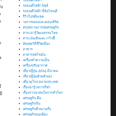
รถยนต์ไฟฟ้า
รถยนต์ไฟฟ้า byd
ับ
รถยนต์ไฟฟ้า ยี่ห้อไหนดี
ง
รีวิวโปรตีนเชค
า
วงการเพลงและคอนเสิร์ต
สรุปสถานการณ์เศรษฐกิจ
สาระน่ารู้วัฒนธรรมไทย
สาระบันเทิงและวาไรตี้
า
อัพเดทวิถีชีวิตเมือง
อาหาร
อาหารลดไขมัน
น
เครื่องทำความเย็น
เครื่องปรับอากาศ
เที่ยวญี่ปุ่น 2024 มีนาคม
เที่ยวญี่ปุ่นด้วยตัวเอง
เที่ยวยุโรป หลายประเทศ
ี
เรื่องน่ารู้วงการกีฬา
เรื่องราวน่าสนใจจากทั่วโลก
ปี
เศรษฐกิจ คือ
เศรษฐกิจจีน
เศรษฐกิจดี หมายถึง
เศรษฐกิจพอเพียง