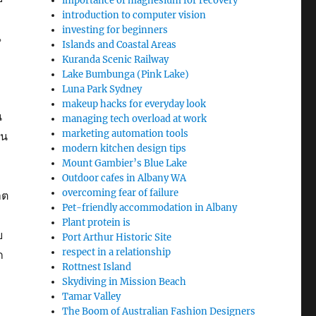
importance of magnesium for recovery
introduction to computer vision
investing for beginners
ณ
Islands and Coastal Areas
Kuranda Scenic Railway
Lake Bumbunga (Pink Lake)
Luna Park Sydney
makeup hacks for everyday look
น
managing tech overload at work
marketing automation tools
าน
modern kitchen design tips
Mount Gambier’s Blue Lake
Outdoor cafes in Albany WA
overcoming fear of failure
าต
Pet-friendly accommodation in Albany
Plant protein is
ย
Port Arthur Historic Site
respect in a relationship
ก
Rottnest Island
Skydiving in Mission Beach
Tamar Valley
The Boom of Australian Fashion Designers