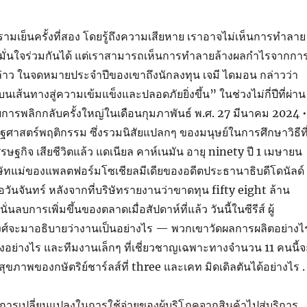
รามเย็นครั้งที่สอง โดยรู้ถึงความเสียหาย เราอาจไม่เห็นการทำลาย
ี่มั่นใจร่วมกันได้ แต่เราสามารถเห็นการทำลายล้างผลกำไรจากกา
ล่าว ในจดหมายประจำปีของเขาถึงนักลงทุน เจมี ไดมอน กล่าวว่า
บนเส้นทางสู่ความเข้มแข็งและปลอดภัยยิ่งขึ้น” ในช่วงไม่กี่ปีที่ผ่าน
บการพลิกกลับครั้งใหญ่ในเดือนกุมภาพันธ์ พ.ศ. 27 มีนาคม 2024 •
ศรษฐศาสตร์พฤติกรรม ซึ่งรวมนิสัยแปลกๆ ของมนุษย์ในการศึกษาวิธีที
รษฐกิจ เสียชีวิตแล้ว แดเนียล คาห์เนมัน อายุ ninety ปี 1 เมษายน
ิษัทแม่ของแพลตฟอร์มโซเชียลมีเดียของอดีตประธานาธิบดีโดนัลด์
ื่อวันจันทร์ หลังจากที่บริษัทรายงานว่าขาดทุน fifty eight ล้าน
ั่นลบการเพิ่มขึ้นของตลาดเมื่อสัปดาห์ที่แล้ว วันนี้ในซีรีส์ ผู้
ศ์จะมาอธิบายว่างานเป็นอย่างไร — พวกเขาวัดผลการผลิตอย่างไ
างอย่างไร และทีมงานเล็กๆ ที่เชี่ยวชาญเฉพาะทางจำนวน 11 คนนี้จ
สุขภาพของกษัตริย์ชาร์ลส์ที่ three และเคท มิดเดิลตันได้อย่างไร .
ึงการเปลี่ยนแปลงในการใช้จ่ายของผู้บริโภคจากสินค้าไปสู่บริการ