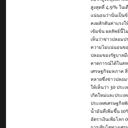
สูงสุดที่ 4.9% ใน
แน่นอนว่านั่นเป็น
คงผลักดันค่าแรงให้
เข้มข้น ผลลัพธ์นี้ไ
เห็นว่าข่าวปลอมปร
ความไม่แน่นอนของ
ปลอมของรัฐบาลมีคว
คาดการณ์ได้ในสหร
เศรษฐกิจมหภาค สิ
หลายซึ่งข่าวปลอม
ให้เห็นว่า 30 ประ
เกิดใหม่และประเทศก
ประเทศเศรษฐกิจพัฒน
น้ำมันที่เพิ่มขึ้
อัตราเงินเฟ้อโลก 
การเติบโตทางเศรษ