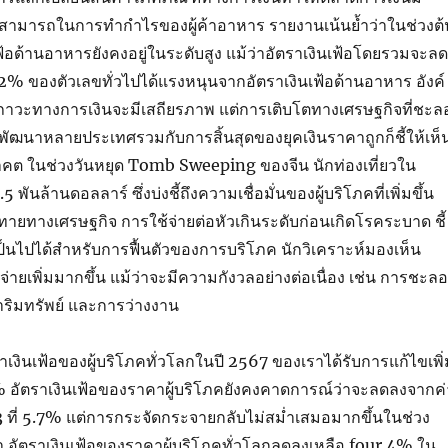
สามารถในการทำกำไรของผู้ค้าอาหาร รายงานเน้นย้ำว่าในช่วงต้
เฟ้อด้านอาหารยังคงอยู่ในระดับสูง แม้ว่าอัตราเงินเฟ้อโดยรวมจะลด
% ของตัวเลขทั่วไปได้แรงหนุนจากอัตราเงินเฟ้อด้านอาหาร อังค์
สภาวะทางการเงินจะมีเสถียรภาพ แต่การเติบโตทางเศรษฐกิจที่ชะล
ัฒนาหลายประเทศรวมกับการสิ้นสุดของยุคเงินราคาถูกก็ชี้ให้เห็
าคต ในช่วงวันหยุด Tomb Sweeping ของจีน นักท่องเที่ยวใน
 พันล้านดอลลาร์ ซึ่งบ่งชี้ถึงความเชื่อมั่นของผู้บริโภคที่เพิ่มขึ้น
ยทางเศรษฐกิจ การใช้จ่ายต่อหัวเกินระดับก่อนเกิดโรคระบาด ชี้
ี่เป็นไปได้สำหรับการฟื้นตัวของการบริโภค นักวิเคราะห์มองเห็น
จ่ายเพิ่มมากขึ้น แม้ว่าจะมีความกังวลอย่างต่อเนื่อง เช่น การชะลอ
ริมทรัพย์ และการว่างงาน
งินเฟ้อของผู้บริโภคทั่วโลกในปี 2567 ของเราได้รับการแก้ไขเพิ่
4.8% อัตราเงินเฟ้อของราคาผู้บริโภคยังคงคาดการณ์ว่าจะลดลงจากค่
3 ที่ 5.7% แต่การกระจัดกระจายกลับไม่สม่ำเสมอมากขึ้นในช่วง
า อัตราเงินเฟ้อของราคาผู้บริโภคทั่วโลกลดลงเหลือ four.4% ใน