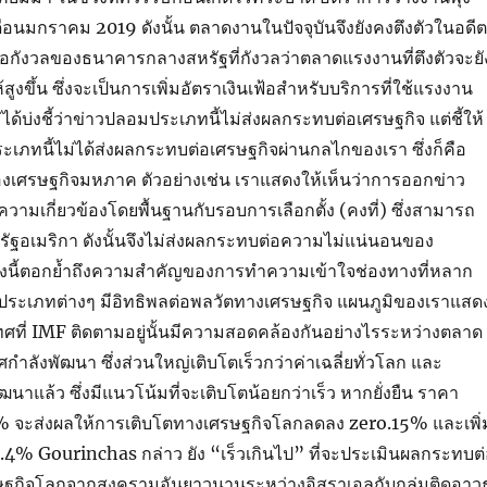
เดือนมกราคม 2019 ดังนั้น ตลาดงานในปัจจุบันจึงยังคงตึงตัวในอดีต
ข้อกังวลของธนาคารกลางสหรัฐที่กังวลว่าตลาดแรงงานที่ตึงตัวจะยั
สูงขึ้น ซึ่งจะเป็นการเพิ่มอัตราเงินเฟ้อสำหรับบริการที่ใช้แรงงาน
ม่ได้บ่งชี้ว่าข่าวปลอมประเภทนี้ไม่ส่งผลกระทบต่อเศรษฐกิจ แต่ชี้ให้
ะเภทนี้ไม่ได้ส่งผลกระทบต่อเศรษฐกิจผ่านกลไกของเรา ซึ่งก็คือ
เศรษฐกิจมหภาค ตัวอย่างเช่น เราแสดงให้เห็นว่าการออกข่าว
ามเกี่ยวข้องโดยพื้นฐานกับรอบการเลือกตั้ง (คงที่) ซึ่งสามารถ
ัฐอเมริกา ดังนั้นจึงไม่ส่งผลกระทบต่อความไม่แน่นอนของ
่งนี้ตอกย้ำถึงความสำคัญของการทำความเข้าใจช่องทางที่หลาก
ประเภทต่างๆ มีอิทธิพลต่อพลวัตทางเศรษฐกิจ แผนภูมิของเราแสด
เทศที่ IMF ติดตามอยู่นั้นมีความสอดคล้องกันอย่างไรระหว่างตลาด
ำลังพัฒนา ซึ่งส่วนใหญ่เติบโตเร็วกว่าค่าเฉลี่ยทั่วโลก และ
าแล้ว ซึ่งมีแนวโน้มที่จะเติบโตน้อยกว่าเร็ว หากยั่งยืน ราคา
น 10% จะส่งผลให้การเติบโตทางเศรษฐกิจโลกลดลง zero.15% และเพิ่
0.4% Gourinchas กล่าว ยัง “เร็วเกินไป” ที่จะประเมินผลกระทบต
ฐกิจโลกจากสงครามอันยาวนานระหว่างอิสราเอลกับกลุ่มติดอาวุ