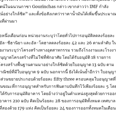
น์ในฉนวนกาซา Gourinchas กล่าว เขากล่าวว่า IMF กำลัง
ย่างใกล้ชิด” และตั้งข้อสังเกตว่าราคาน้ำมันได้เพิ่มขึ้นประมา
ที่ผ่านมา
มื่อหนึ่งเดือนก่อน หน่วยงานระบุว่าโดยทั่วไปการอนุมัติลดลงร้อยละ
อัล-ชีฮานิยา และอัล-โดฮาลดลงร้อยละ 42 และ 26 ตามลำดับ ใ
ายงานระบุว่าโครงสร้างทางอุตสาหกรรม รวมถึงโรงงานและโรงง
นุญาตโครงสร้างที่ไม่ใช่ที่พักอาศัย โดยได้รับอนุมัติ 18 รายการ
รงสร้างพื้นฐานตามมาอย่างใกล้ชิดด้วยใบอนุญาต 13 ฉบับ ตาม
ณิชย์ที่มีใบอนุญาต 9 ฉบับ นอกจากนี้ ยังได้เน้นย้ำอีกว่า ใบอนุญ
งส่วนขยายประกอบด้วยร้อยละ fifty three ครอบคลุมใบอนุญาตที่
ในขณะที่การอนุญาตสำหรับการฟันดาบบันทึกไว้เพียงร้อยละ 5 โด
ี่ได้รับการอนุมัติอาคาร โดยอ้างว่าอยู่ในตำแหน่งสูงสุดด้วยการออ
าคาร 210 ฉบับ คิดเป็นร้อยละ 28 ของการอนุมัติทั้งหมด เทศบาล
ที่สองด้วย 179 แห่ง คิดเป็นร้อยละ 24 ของการออกทั้งหมดในเดือน