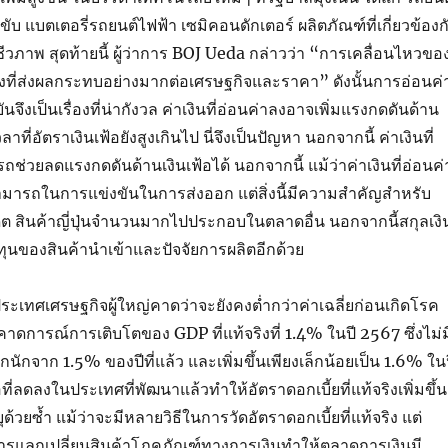
ับ แบตเตอรี่รถยนต์ไฟฟ้า เซมิคอนดักเตอร์ ผลิตภัณฑ์ที่เกี่ยวข้องก
วภาพ สุดท้ายนี้ ผู้ว่าการ BOJ Ueda กล่าวว่า “การเคลื่อนไหวขอ
หนึ่งที่ส่งผลกระทบอย่างมากต่อเศรษฐกิจและราคา” ดังนั้นการอ่อนค่
นจึงเป็นเรื่องที่น่ากังวล ค่าเงินที่อ่อนค่าลงอาจเพิ่มแรงกดดันด้าน
ลาที่อัตราเงินเฟ้อยังสูงเกินไป นี่จึงเป็นปัญหา นอกจากนี้ ค่าเงินที่
รถช่วยลดแรงกดดันด้านเงินเฟ้อได้ นอกจากนี้ แม้ว่าค่าเงินที่อ่อนค่
ามารถในการแข่งขันในการส่งออก แต่สิ่งนี้มีความสำคัญสำหรับ
อดีต สินค้าญี่ปุ่นจำนวนมากไปประกอบในตลาดอื่น นอกจากนี้สกุลเงิ
ต้นทุนของสินค้านำเข้าและปัจจัยการผลิตอีกด้วย
ระเทศเศรษฐกิจผู้ใหญ่คาดว่าจะยังคงต่ำกว่าค่าเฉลี่ยก่อนเกิดโรค
คาดการณ์การเติบโตของ GDP ที่แท้จริงที่ 1.4% ในปี 2567 ซึ่งไม่ม
ักจาก 1.5% ของปีที่แล้ว และเพิ่มขึ้นเพียงเล็กน้อยเป็น 1.6% ใน
ที่ลดลงในประเทศที่พัฒนาแล้วทำให้อัตราดอกเบี้ยที่แท้จริงเพิ่มขึ้น
ุด้วยซ้ำ แม้ว่าจะมีหลายวิธีในการวัดอัตราดอกเบี้ยที่แท้จริง แต่
การแลกเปลี่ยนสินค้าโภคภัณฑ์ทางการเงินทำให้ตลาดการเงินมี