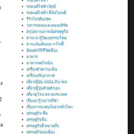
รถยนต์ไฟฟ้า
รถยนต์ไฟฟ้า byd
า
รถยนต์ไฟฟ้า ยี่ห้อไหนดี
รีวิวโปรตีนเชค
วงการเพลงและคอนเสิร์ต
สรุปสถานการณ์เศรษฐกิจ
สาระน่ารู้วัฒนธรรมไทย
.
สาระบันเทิงและวาไรตี้
อัพเดทวิถีชีวิตเมือง
อาหาร
อาหารลดไขมัน
เครื่องทำความเย็น
เครื่องปรับอากาศ
เที่ยวญี่ปุ่น 2024 มีนาคม
อง
เที่ยวญี่ปุ่นด้วยตัวเอง
เที่ยวยุโรป หลายประเทศ
ี
เรื่องน่ารู้วงการกีฬา
เรื่องราวน่าสนใจจากทั่วโลก
เศรษฐกิจ คือ
”
เศรษฐกิจจีน
าย
เศรษฐกิจดี หมายถึง
เศรษฐกิจพอเพียง