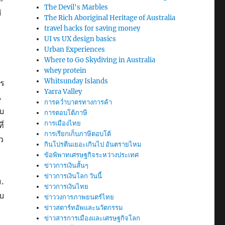
The Devil's Marbles
่
The Rich Aboriginal Heritage of Australia
travel hacks for saving money
UI vs UX design basics
Urban Experiences
Where to Go Skydiving in Australia
whey protein
Whitsunday Islands
าร
Yarra Valley
น
การคว่ำบาตรทางการค้า
ใบ
การตอบโต้ภาษี
การเมืองไทย
ี่
การเรียกเก็บภาษีตอบโต้
ว
กินโปรตีนเยอะเกินไป อันตรายไหม
ข้อพิพาทเศรษฐกิจระหว่างประเทศ
ข่าวการเงินสั้นๆ
ข่าวการเงินโลก วันนี้
.
ข่าวการเงินไทย
บ
ข่าววงการภาพยนตร์ไทย
ข่าวสตาร์ทอัพและนวัตกรรม
ข่าวสารการเมืองและเศรษฐกิจโลก