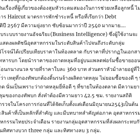
รื่องที่ผู้เกี่ยวของต้องสุมหัวระดมสมองในการช่วยเหลือลูกหนี้ ไม
งการ Haircut มาตรการพักชำระหนี้ หรือที่เรียกว่า Debt
ิปี 2567 มีความยุ่งยาก ซับซ้อนมากว่าปี 2540 มากมาย….
ระบบรายงานอัจฉริยะ(Business Intelligence) ซึ่งผู้ใช้งานจะ
สดงผลดัชนีอุตสาหกรรมในระดับสินค้าไปจนถึงระดับกลุ่ม
ิโรจน์ได้เปรียบเทียบราคาในท้องตลาด กับราคาที่ปรากฏในเอกส
หารบก โดยนำราคาของถาดหลุมที่อยู่บนแพลตฟอร์มซื้อขายออ
ยี่ห้อนกนางนวล ขายที่ราคาใบละ 360 บาท ส่วนตราหัวม้าลายอยู่ที่
ว่า เหตุที่กองทัพบกต้องดิ้นรนจ้างผลิตถาดหลุม ไม่ยอมซื้อของดี ๆ ท
าด นั่นเป็นเพราะว่าถาดหลุมยี่ห้อดี ๆ ที่ขายในท้องตลาด มีความยา
ลุมของกองทัพบก สั่งทำต้องมีความยาว 42.5 ซม. รายงานสถิติ
ำรวจในโครงการก่อนที่ได้จัดเก็บตั้งแต่เดือนมิถุนายน2543เป็นต้น
ินค้าที่เป็นหลักที่สำคัญ และมีบทบาทสำคัญต่อภาค อุตสาหกรรม
หกรรมไทยประจำเดือน รายงานกลุ่มอุตสาหกรรมที่ส่งผลกระทบกั
ทิศทางบวก three กลุ่ม และทิศทางลบ 3 กลุ่ม.