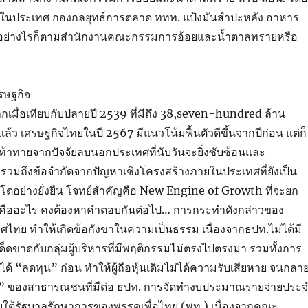
ดในประเทศ กองกลยุทธ์การตลาด ททท. แป้งมันสำปะหลัง อาหาร
จรูป อย่างไรก็ตามสำนักงานคณะกรรมการอ้อยและน้ำตาลทรายหรือ
รษฐกิจ
ำมากเมื่อเทียบกับปลายปี 2539 ที่มีถึง 38,seven-hundred ล้าน
ล้ว เศรษฐกิจไทยในปี 2567 มีแนวโน้มฟื้นตัวดีขึ้นจากปีก่อน แต่ก็
ท้าทายจากปัจจัยลบนอกประเทศที่นับวันจะยิ่งซับซ้อนและ
้น รวมถึงข้อจำกัดจากปัญหาเชิงโครงสร้างภายในประเทศที่ยังเป็น
โตอย่างยั่งยืน โจทย์สำคัญคือ New Engine of Growth ที่จะยก
ยคืออะไร คงต้องหาคำตอบกันต่อไป… การกระทำดังกล่าวของ
ไทย ทำให้เกิดข้อกังขาในความเป็นธรรม เนื่องจากธปท.ไม่ได้มี
ด็ดขาดกับกลุ่มผู้บริหารที่มีพฤติกรรมไม่ตรงไปตรงมา รวมทั้งการ
ไม่ได้ “ลดทุน” ก่อน ทำให้ผู้ถือหุ้นเดิมไม่ได้ความรับเสียหาย จนกลา
ธา” ของสาธารณชนที่มีต่อ ธปท. การจัดทำงบประมาณรายจ่ายประ
ายใต้รัฐบาลรักษาการของพรรคเพื่อไทย (พท.) เนื่องจากคณะ