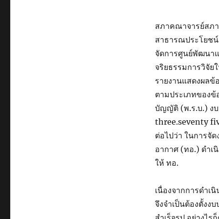
สภาคณาจารย์สภาพน
สาธารณประโยชน์แล
จัดการศูนย์พัฒน
จริยธรรมการวิจัย
รายงานแสดงผลข้อ
ตามประเภทของข้อม
บัญญัติ (พ.ร.บ.)
three.seventy fiv
ต่อไปว่า ในการจั
อากาศ (ทอ.) ดำเนิ
ให้ ทอ.
เนื่องจากการดำเน
จึงจำเป็นต้องตั้งง
สำเร็จรูป อย่างไ