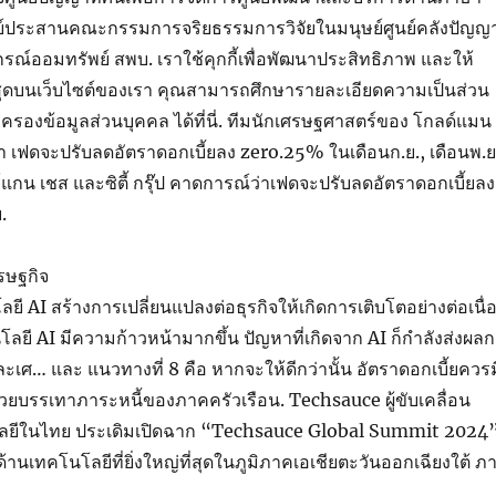
ย์ประสานคณะกรรมการจริยธรรมการวิจัยในมนุษย์ศูนย์คลังปัญญ
์ออมทรัพย์ สพบ. เราใช้คุกกี้เพื่อพัฒนาประสิทธิภาพ และให้
ี่สุดบนเว็บไซต์ของเรา คุณสามารถศึกษารายละเอียดความเป็นส่วน
ครองข้อมูลส่วนบุคคล ได้ที่นี่. ทีมนักเศรษฐศาสตร์ของ โกลด์แมน
 เฟดจะปรับลดอัตราดอกเบี้ยลง zero.25% ในเดือนก.ย., เดือนพ.ย
มอร์แกน เชส และซิตี้ กรุ๊ป คาดการณ์ว่าเฟดจะปรับลดอัตราดอกเบี้ยลง
.
รษฐกิจ
 AI สร้างการเปลี่ยนแปลงต่อธุรกิจให้เกิดการเติบโตอย่างต่อเนื่
ลยี AI มีความก้าวหน้ามากขึ้น ปัญหาที่เกิดจาก AI ก็กำลังส่งผลก
ละเศ… และ แนวทางที่ 8 คือ หากจะให้ดีกว่านั้น อัตราดอกเบี้ยควรม
่วยบรรเทาภาระหนี้ของภาคครัวเรือน. Techsauce ผู้ขับเคลื่อน
ลยีในไทย ประเดิมเปิดฉาก “Techsauce Global Summit 2024
านเทคโนโลยีที่ยิ่งใหญ่ที่สุดในภูมิภาคเอเชียตะวันออกเฉียงใต้ ภ