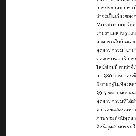
การประกอบการ เป็นเ
ว่าจะเป็นเรื่องขอ
Moratorium วิกฤต
รายงานผลในรูปแบบ
สามารถสืบค้นและแ
อุตสาหกรรม. นายว
ของกรมพลาธิการท
ไลน์ช้อปปี้ พบว่า
ละ 380 บาท ก่อนชี้
มีขายอยู่ในท้องตล
39.5 ซม. แต่ถาดห
อุตสาหกรรมที่ได้ส
มา โดยแสดงเฉพาะส
ภาพรวมดัชนีอุตสา
ดัชนีอุตสาหกรรมใน