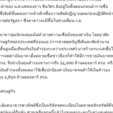
นำของ น.ส.แพทองธาร ชินวัตร ยังอยู่ในขั้นตอนก่อนนำรายชื่อ
ซึ่งยังมีขั้นตอนการเข้าเฝ้าเพื่อถวายสัตย์ปฏิญาณตนก่อนปฏิบัติหน้าท
่อรัฐสภา ซึ่งคาดว่าจะมีขึ้นในช่วงเดือน ก.ย.
บาท กลุ่มนักลงทุนเน้นทำลายความเชื่อมั่นของค่าเงิน โดยอาศัย
เศรษฐกิจของประเทศที่อ่อนแอ (การขาดดุลบัญชีเดินสะพัดจำนวน
สั้นสูงเมื่อเทียบกับเงินสำรองระหว่างประเทศ) มาสร้างกระแสเพื่อใ
ีการลดค่าเงินบาท เมื่อตลาดเชื่อข่าวลือกก็ทำให้มีการขายเงินบาทห
สรอ. จึงนำเงินทุนสำรองทางการถึง 24,000 ล้านดอลลาร์ สรอ. หรื
งเงินสำรองทั้งหมดมาใช้เพื่อปกป้องค่าเงินบาทจนทำให้เงินสำรอง
ียง 2,850 ล้านดอลลาร์ สรอ.
ตุ้นธนาคารพาณิชย์ซึ่งเป็นบริษัทจดทะเบียนในตลาดหลักทรัพย์ที่
น์ของผู้ถือหุ้น ช่วยเหลือลูกหนี้แล้วไม่ส่งผลกระทบในทางลบต่อผ