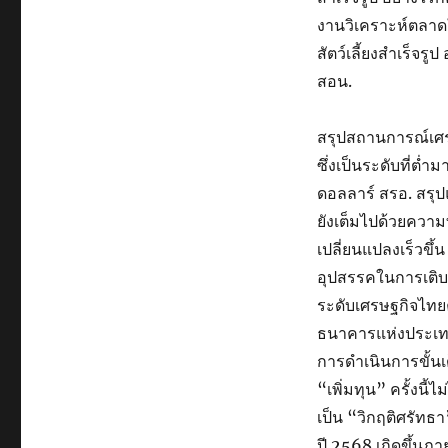
งานวิเคราะห์ตลา
สัตว์เลี้ยงสำเร็
สอน.
สรุปสถานการณ์เศ
ซึ่งเป็นระดับที่ต่
ดอลลาร์ สรอ. สรุปแ
ยังเต็มไปด้วยความ
เปลี่ยนแปลงเร็วขึ
อุปสรรคในการเติบ
ระดับเศรษฐกิจไท
ธนาคารแห่งประเทศ
การดำเนินการขั้นเ
“เพิ่มทุน” ครั้งนี้
เป็น “วิกฤติศรัท
ปี 2568 เกิดขึ้นภ