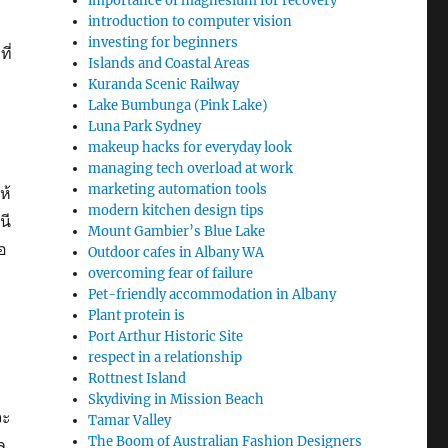
importance of magnesium for recovery
introduction to computer vision
investing for beginners
ี่
Islands and Coastal Areas
Kuranda Scenic Railway
Lake Bumbunga (Pink Lake)
Luna Park Sydney
makeup hacks for everyday look
managing tech overload at work
marketing automation tools
ห้
modern kitchen design tips
นี
Mount Gambier’s Blue Lake
อ
Outdoor cafes in Albany WA
overcoming fear of failure
Pet-friendly accommodation in Albany
Plant protein is
Port Arthur Historic Site
respect in a relationship
Rottnest Island
Skydiving in Mission Beach
จะ
Tamar Valley
The Boom of Australian Fashion Designers
ล