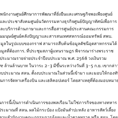
ักงานศูนย์ศึกษาการพัฒนาที่ยั่งยืนและเศรษฐกิจพอเพียงศูนย์
ะประชาสังคมศูนย์นวัตกรรมทางธุรกิจศูนย์ปัญญาทัศน์เพื่อการ
าและบริการด้านภาษาและการสื่อสารศูนย์ประสานคณะกรรมการ
ในมนุษย์ศูนย์คลังปัญญาและสารสนเทศสหกรณ์ออมทรัพย์ สพบ.
มูลในรูปแบบของกราฟ สามารถสืบค้นข้อมูลดัชนีอุตสาหกรรมได้
ูลที่ต้องการ. ที่ประชุมสภาผู้แทนราษฎร พิจารณาร่างพระราช
 งบประมาณรายจ่ายประจำปีงบประมาณ พ.ศ. 2568 วงเงินรวม
e ล้านล้านบาท ในวาระ 2-3 มีขึ้นระหว่างวันที่ 3-5 ก.ย. เขากล่า
ดงบประมาณ สลน. ตั้งงบประมาณในส่วนนี้เข้ามา และมอบให้กองทั
นการจัดหาเครื่องบิน และเฮลิคอปเตอร์ โดยสาเหตุที่ต้องมอบหมา
ินการนี้เป็นการดำเนินการของพลเรือน ไม่ใช่ภารกิจของทางทหาร
บประมาณที่ สลน. ผลไม้กระป๋อง แป้งมันสำปะหลัง อาหารสัตว์เลี้ยง
รก็ตามสำนักงานคณะกรรมการอ้อยและน้ำตาลทราย หรือ สอน. โดย