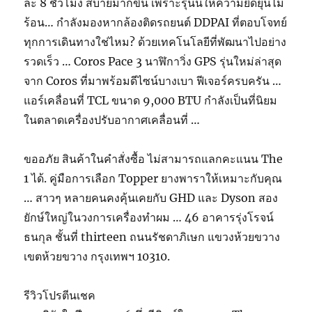
ละ 8 ชั่วโมง สบายมากขึ้น เพราะรุ่นนี้ให้ความยืดยุ่นไม่
ร้อน… กำลังมองหากล้องติดรถยนต์ DDPAI ที่ตอบโจทย์
ทุกการเดินทางใช่ไหม? ด้วยเทคโนโลยีที่พัฒนาไปอย่าง
รวดเร็ว … Coros Pace 3 นาฬิกาวิ่ง GPS รุ่นใหม่ล่าสุด
จาก Coros ที่มาพร้อมดีไซน์บางเบา ฟีเจอร์ครบครัน …
แอร์เคลื่อนที่ TCL ขนาด 9,000 BTU กำลังเป็นที่นิยม
ในตลาดเครื่องปรับอากาศเคลื่อนที่ …
ขออภัย สินค้าในคำสั่งซื้อ ไม่สามารถแลกคะแนน The
1 ได้. คู่มือการเลือก Topper ยางพาราให้เหมาะกับคุณ
… สาวๆ หลายคนคงคุ้นเคยกับ GHD และ Dyson สอง
ยักษ์ใหญ่ในวงการเครื่องทำผม … 46 อาคารรุ่งโรจน์
ธนกุล ชั้นที่ thirteen ถนนรัชดาภิเษก แขวงห้วยขวาง
เขตห้วยขวาง กรุงเทพฯ 10310.
รีวิวโปรตีนเชค