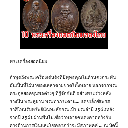
พระเครื่องยอดนิยม
ถ้าพูดถึงพระเครื่องเด่นดังที่มีพุทธคุณในด้านคงกระพัน
อันเป็นที่ใฝ่หาของเหล่าชายชาตรีทั้งหลาย นอกจากพระ
ตระกูลยอดขุนพลต่างๆ ที่รู้จักกันดี อย่างพระร่วงหลัง
รางปืน พระหูยาน พระท่ากระดาน… แคชเอ็กซ์เพรส
ราศีไหนรับทรัพย์เงินทะลักกระเป๋า ประจำปี 2562หลัง
จากปี 2561 ผ่านพ้นไปเชื่อว่าหลายคนคงคาดหวังกับ
ดวงด้านการเงินและโชคลาภว่าจะมีสภาพคล่ … ณ บัดนี้