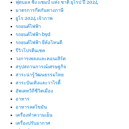
ฟุตบอล ชิง แชมป์ แห่ง ชาติ ยุโรป ปี 2024
มาตรการกีดกันทางภาษี
ยูโร 2024 เจ้าภาพ
รถยนต์ไฟฟ้า
รถยนต์ไฟฟ้า byd
รถยนต์ไฟฟ้า ยี่ห้อไหนดี
รีวิวโปรตีนเชค
วงการเพลงและคอนเสิร์ต
สรุปสถานการณ์เศรษฐกิจ
สาระน่ารู้วัฒนธรรมไทย
สาระบันเทิงและวาไรตี้
อัพเดทวิถีชีวิตเมือง
อาหาร
อาหารลดไขมัน
เครื่องทำความเย็น
เครื่องปรับอากาศ