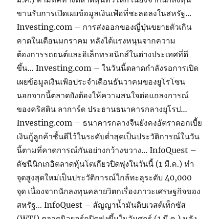
ขานรับการเปิดเผยข้อมูลเงินเฟ้อที่ชะลอลงในสหรัฐ…
Investing.com – การส่งออกของญี่ปุ่นขยายตัวเกิน
คาดในเดือนมกราคม หลังได้แรงหนุนจากความ
ต้องการรถยนต์และอิเล็กทรอนิกส์ในต่างประเทศที่ดี
ขึ้น… Investing.com – ในวันนี้ตลาดกำลังรอการเปิด
เผยข้อมูลเงินเฟ้อประจำเดือนธันวาคมของยูโรโซน
นอกจากนี้ตลาดยังต้องให้ความสนใจต่อแถลงการณ์
ของคริสติน ลาการ์ด ประธานธนาคารกลางยุโรป…
Investing.com – ธนาคารกลางจีนยังคงอัตราดอกเบี้ย
เงินกู้ลูกค้าชั้นดีไว้ในระดับต่ำสุดเป็นประวัติการณ์ในวัน
นี้ตามที่คาดการณ์กันอย่างกว้างขวาง… InfoQuest –
ดัชนีนิกเกอิตลาดหุ้นโตเกียวปิดพุ่งในวันนี้ (1 มี.ค.) ทำ
จุดสูงสุดใหม่เป็นประวัติการณ์ใกล้ทะลุระดับ 40,000
จุด เนื่องจากนักลงทุนคลายวิตกเรื่องภาวะเศรษฐกิจของ
สหรัฐ… InfoQuest – สัญญาน้ำมันดิบเวสต์เท็กซัส
(WTI) ตลาดนิวยอร์กปิดพุ่งขึ้นในวันศุกร์ (1 มี.ค.) หลัง