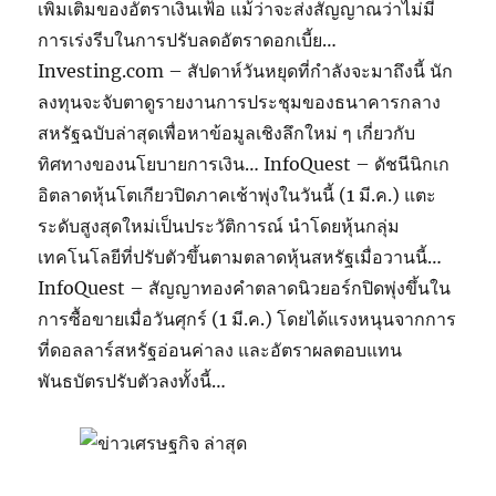
เพิ่มเติมของอัตราเงินเฟ้อ แม้ว่าจะส่งสัญญาณว่าไม่มี
การเร่งรีบในการปรับลดอัตราดอกเบี้ย…
Investing.com – สัปดาห์วันหยุดที่กำลังจะมาถึงนี้ นัก
ลงทุนจะจับตาดูรายงานการประชุมของธนาคารกลาง
สหรัฐฉบับล่าสุดเพื่อหาข้อมูลเชิงลึกใหม่ ๆ เกี่ยวกับ
ทิศทางของนโยบายการเงิน… InfoQuest – ดัชนีนิกเก
อิตลาดหุ้นโตเกียวปิดภาคเช้าพุ่งในวันนี้ (1 มี.ค.) แตะ
ระดับสูงสุดใหม่เป็นประวัติการณ์ นำโดยหุ้นกลุ่ม
เทคโนโลยีที่ปรับตัวขึ้นตามตลาดหุ้นสหรัฐเมื่อวานนี้…
InfoQuest – สัญญาทองคำตลาดนิวยอร์กปิดพุ่งขึ้นใน
การซื้อขายเมื่อวันศุกร์ (1 มี.ค.) โดยได้แรงหนุนจากการ
ที่ดอลลาร์สหรัฐอ่อนค่าลง และอัตราผลตอบแทน
พันธบัตรปรับตัวลงทั้งนี้…