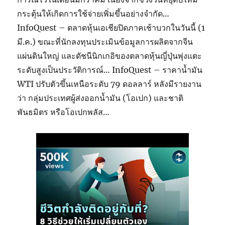
กระตุ้นให้เกิดการใช้จ่ายเพิ่มขึ้นอย่างจำกัด…
InfoQuest – ตลาดหุ้นเอเชียปิดภาคเช้าบวกในวันนี้ (1
มี.ค.) ขณะที่นักลงทุนประเมินข้อมูลการผลิตจากจีน
แผ่นดินใหญ่ และดัชนีนิกเกอิของตลาดหุ้นญี่ปุ่นพุ่งแตะ
ระดับสูงเป็นประวัติการณ์… InfoQuest – ราคาน้ำมัน
WTI ปรับตัวขึ้นเหนือระดับ 79 ดอลลาร์ หลังมีรายงาน
ว่า กลุ่มประเทศผู้ส่งออกน้ำมัน (โอเปก) และชาติ
พันธมิตร หรือโอเปกพลัส…