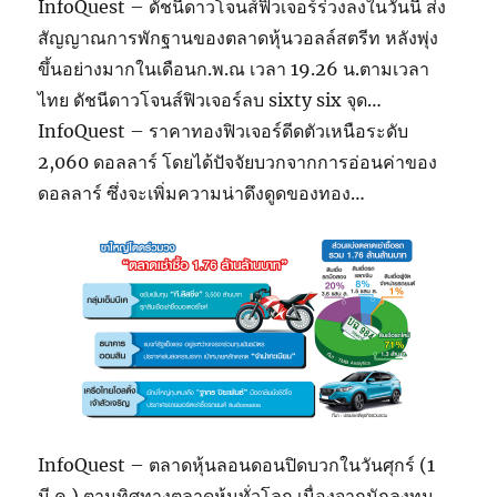
InfoQuest – ดัชนีดาวโจนส์ฟิวเจอร์ร่วงลงในวันนี้ ส่ง
สัญญาณการพักฐานของตลาดหุ้นวอลล์สตรีท หลังพุ่ง
ขึ้นอย่างมากในเดือนก.พ.ณ เวลา 19.26 น.ตามเวลา
ไทย ดัชนีดาวโจนส์ฟิวเจอร์ลบ sixty six จุด…
InfoQuest – ราคาทองฟิวเจอร์ดีดตัวเหนือระดับ
2,060 ดอลลาร์ โดยได้ปัจจัยบวกจากการอ่อนค่าของ
ดอลลาร์ ซึ่งจะเพิ่มความน่าดึงดูดของทอง…
InfoQuest – ตลาดหุ้นลอนดอนปิดบวกในวันศุกร์ (1
มี.ค.) ตามทิศทางตลาดหุ้นทั่วโลก เนื่องจากนักลงทุน