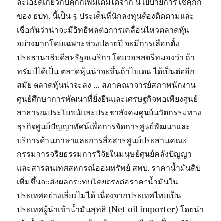
ละเอียดเกี่ยวกับคุกกี้เพิ่มเติมได้จาก นโยบายการใช้คุกกี้
ของ ธปท. นี้เป็น 5 ประเด็นที่นักลงทุนต้องติดตามและ
เชื่อกันว่าน่าจะมีอิทธิพลต่อการเคลื่อนไหวตลาดหุ้น
อย่างมากโดยเฉพาะช่วงปลายปี จะมีการเลือกตั้ง
ประธานาธิบดีสหรัฐอเมริกา โดยวอลสตรีทมองว่า ถ้า
ทรัมป์ได้เป็น ตลาดหุ้นน่าจะขึ้นถ้าไบเดน ได้เป็นต่ออีก
สมัย ตลาดหุ้นน่าจะลง … สภาคณาจารย์สภาพนักงาน
ศูนย์ศึกษาการพัฒนาที่ยั่งยืนและเศรษฐกิจพอเพียงศูนย์
สาธารณประโยชน์และประชาสังคมศูนย์นวัตกรรมทาง
ธุรกิจศูนย์ปัญญาทัศน์เพื่อการจัดการศูนย์พัฒนาและ
บริการด้านภาษาและการสื่อสารศูนย์ประสานคณะ
กรรมการจริยธรรมการวิจัยในมนุษย์ศูนย์คลังปัญญา
และสารสนเทศสหกรณ์ออมทรัพย์ สพบ. ราคาน้ำมันดิบ
เพิ่มขึ้นจะส่งผลกระทบโดยตรงต่อราคาน้ำมันใน
ประเทศอย่างเลี่ยงไม่ได้ เนื่องจากประเทศไทยเป็น
ประเทศผู้นำเข้าน้ำมันสุทธิ (Net oil importer) โดยนำ