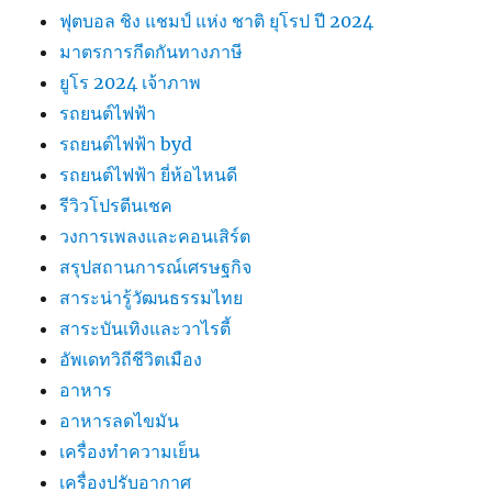
ฟุตบอล ชิง แชมป์ แห่ง ชาติ ยุโรป ปี 2024
มาตรการกีดกันทางภาษี
ยูโร 2024 เจ้าภาพ
รถยนต์ไฟฟ้า
รถยนต์ไฟฟ้า byd
รถยนต์ไฟฟ้า ยี่ห้อไหนดี
รีวิวโปรตีนเชค
วงการเพลงและคอนเสิร์ต
สรุปสถานการณ์เศรษฐกิจ
สาระน่ารู้วัฒนธรรมไทย
สาระบันเทิงและวาไรตี้
อัพเดทวิถีชีวิตเมือง
อาหาร
อาหารลดไขมัน
เครื่องทำความเย็น
เครื่องปรับอากาศ