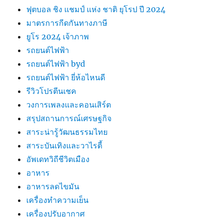
ฟุตบอล ชิง แชมป์ แห่ง ชาติ ยุโรป ปี 2024
มาตรการกีดกันทางภาษี
ยูโร 2024 เจ้าภาพ
รถยนต์ไฟฟ้า
รถยนต์ไฟฟ้า byd
รถยนต์ไฟฟ้า ยี่ห้อไหนดี
รีวิวโปรตีนเชค
วงการเพลงและคอนเสิร์ต
สรุปสถานการณ์เศรษฐกิจ
สาระน่ารู้วัฒนธรรมไทย
สาระบันเทิงและวาไรตี้
อัพเดทวิถีชีวิตเมือง
อาหาร
อาหารลดไขมัน
เครื่องทำความเย็น
เครื่องปรับอากาศ