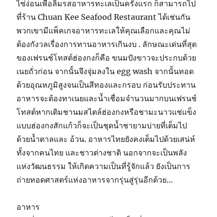
ไซ่ง่อนเพื่อลิ้มรสอาหารทะเลเป็นครั้งแรก ก็สามารถไป
ที่ร้าน Chuan Kee Seafood Restaurant ได้เช่นกัน
พวกเขามีแพ็คเกจอาหารทะเลให้คุณเลือกและคุณไม่
ต้องกังวลเรื่องการทานอาหารเกินงบ . ลักษณะเด่นที่สุด
ของเฟรนช์โทสต์ฮ่องกงก็คือ ขนมปังขาวจะประกบด้วย
เนยถั่วก่อน จากนั้นจึงจุ่มลงใน egg wash จากนั้นทอด
ด้วยอุณหภูมิสูงจนเป็นสีทองและกรอบ ก่อนรับประทาน
อาหารจะต้องทาเนยและน้ำเชื่อมจำนวนมากบนเฟรนช์
โทสต์หากเติมชานมสไตล์ฮ่องกงหรือชามะนาวแช่แข็ง
แบบฮ่องกงสักแก้วก็จะเป็นชุดน้ำชายามบ่ายที่เต็มไป
ด้วยน้ำตาลและ อ้วน. อาหารไทยยังคงเต็มไปด้วยเสน่ห์
ทั้งจากคนไทย และชาวต่างชาติ นอกจากจะเป็นพลัง
แห่งวัฒนธรรม ให้เกิดความเป็นที่รู้จักแล้ว ยังเป็นการ
ถ่ายทอดศาสตร์แห่งอาหารจากรุ่นสู่รุ่นอีกด้วย…
อาหาร