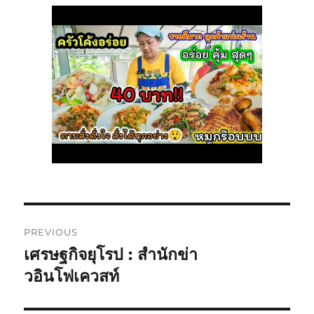
Post
PREVIOUS
navigation
เศรษฐกิจยุโรป : สำนักข่า
Previous
post:
วอินโฟเควสท์