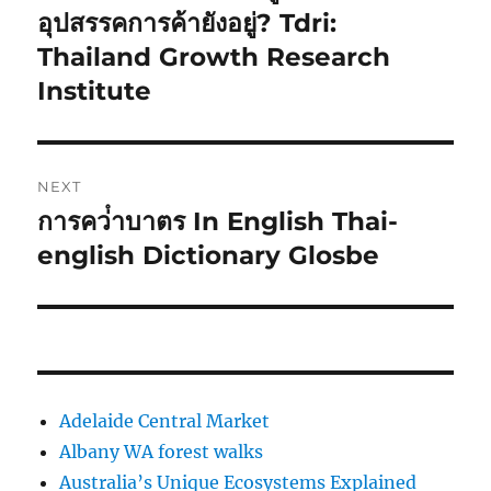
post:
อุปสรรคการค้ายังอยู่? Tdri:
Thailand Growth Research
Institute
NEXT
การคว่ําบาตร In English Thai-
Next
post:
english Dictionary Glosbe
Adelaide Central Market
Albany WA forest walks
Australia’s Unique Ecosystems Explained