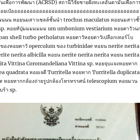
ันเพื่อการพัฒนา (ACRSD) สถานีวิจัยชายฝั่งทะเลอันดามันเพื่อกา
 หอยเป๋อออออออออออออออออออออออออออออออออออออออออ
นน หอยนมสาวเชลล์ชั้นนำ trochus maculatus หอยนมสาวชั้
 sp. หอยทัปุ่มมมมมมม um umbonium vestiarium หอยตาวัวน
ban shell turbo petholatus หอยตาวัหอยตาวัเปลือกเทอร์โบ
อกของหอยตาวั operculum ของ turbinidae หอยน nerite nerita
ite nerita albicilla หอยน nerite nerita nerita หอยน nerita
lita Vittina Coromandeliana Vittina sp. หอยจุบแจงหอยทาก
a quadrata หอยเจดี Turritella หอยทาก Turritella duplicata
pe หอยทากกล้องถ่ายรูปกล้องโทรทรรศน์ telescopium หอยมวน
บร้า sp.