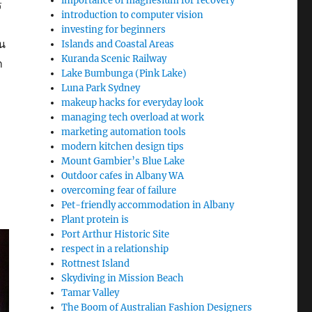
importance of magnesium for recovery
ร
introduction to computer vision
investing for beginners
น
Islands and Coastal Areas
Kuranda Scenic Railway
ก
Lake Bumbunga (Pink Lake)
Luna Park Sydney
makeup hacks for everyday look
managing tech overload at work
marketing automation tools
modern kitchen design tips
Mount Gambier’s Blue Lake
Outdoor cafes in Albany WA
overcoming fear of failure
Pet-friendly accommodation in Albany
Plant protein is
Port Arthur Historic Site
respect in a relationship
Rottnest Island
Skydiving in Mission Beach
Tamar Valley
The Boom of Australian Fashion Designers