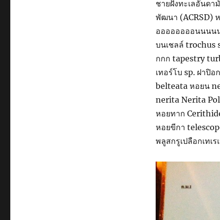
ชายฝั่งทะเลอันดาม
พัฒนา (ACRSD)
ออออออออนนนนนน
บนเชลล์ trochus
กกก tapestry tur
เทอร์โบ sp. ฝาปิ
belteata หอยน ner
nerita Nerita Po
หอยทาก Cerithide
หอยขีกา telesco
พลูสกรูเปลือกเทเรเ