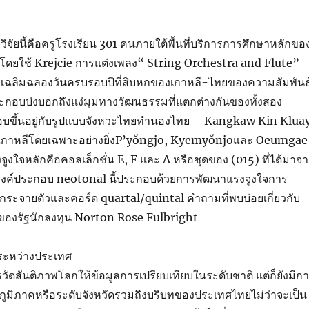
รวิจัยนี้คือครูโรงเรียน 301 คนภายใต้พื้นที่บริการการศึกษาหลักขอ
ดยใช้ Krejcie การแต่งเพลง“ String Orchestra and Flute”
เฉลิมฉลองวันครบรอบปีที่สิบหกของเกาหลี-ไทยของความสัมพันธ
ะกอบบ่งบอกถึงแง่มุมทางวัฒนธรรมที่แตกต่างกันของทั้งสอง
อบขึ้นอยู่กับรูปแบบจังหวะไทยทำนองไทย – Kangkaw Kin Klua
กาหลีโดยเฉพาะอย่างยิ่งP’yŏngjo, Kyemyŏnjoและ Oeumgae
จูงใจหลักคือคอลเล็กชั่น E, F และ A หรือชุดของ (015) ที่ได้มาจ
องค์ประกอบ neotonal นี้ประกอบด้วยการพัฒนาแรงจูงใจการ
กระจายตัวและคอร์ด quartal/quintal คำถามที่พบบ่อยเกี่ยวกับ
ของรัฐนักลงทุน Norton Rose Fulbright
ระหว่างประเทศ
วัดสันติภาพโลกให้ข้อมูลการเปรียบเทียบในระดับชาติ แต่ก็ยังมีก
ภูมิภาคหรือระดับจังหวัดรวมถึงบริบทของประเทศไทยไม่ว่าจะเป็น