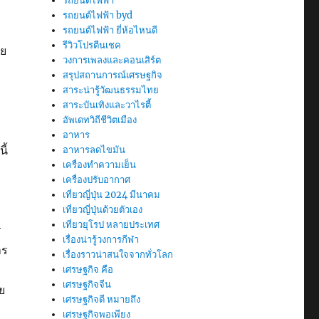
รถยนต์ไฟฟ้า
รถยนต์ไฟฟ้า byd
รถยนต์ไฟฟ้า ยี่ห้อไหนดี
รีวิวโปรตีนเชค
าย
วงการเพลงและคอนเสิร์ต
สรุปสถานการณ์เศรษฐกิจ
ม
สาระน่ารู้วัฒนธรรมไทย
สาระบันเทิงและวาไรตี้
อัพเดทวิถีชีวิตเมือง
อาหาร
ี้
อาหารลดไขมัน
เครื่องทำความเย็น
เครื่องปรับอากาศ
เที่ยวญี่ปุ่น 2024 มีนาคม
เที่ยวญี่ปุ่นด้วยตัวเอง
เที่ยวยุโรป หลายประเทศ
ร
เรื่องน่ารู้วงการกีฬา
าร
เรื่องราวน่าสนใจจากทั่วโลก
เศรษฐกิจ คือ
เศรษฐกิจจีน
ย
เศรษฐกิจดี หมายถึง
เศรษฐกิจพอเพียง